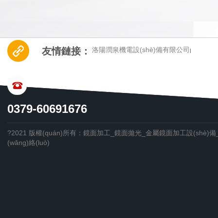
友情鏈接：
洛陽潤泉機電設(shè)備有限公司
|
CONTACT US
0379-60691676
?2021 版權(quán)所有：鏡面加工_鏡面拋光_金屬鏡面加工設(sh
(wǎng)絡(luò)