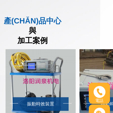
產(CHǍN)品中心
與
加工案例
電話
振動時效裝置
振動