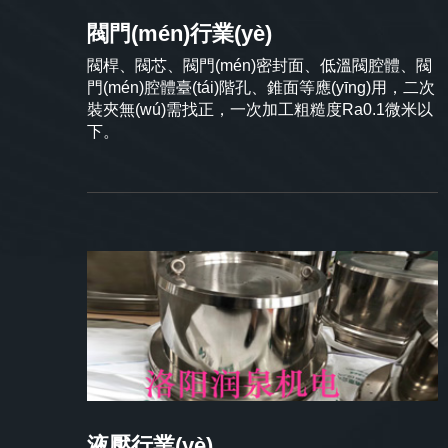
閥門(mén)行業(yè)
閥桿、閥芯、閥門(mén)密封面、低溫閥腔體、閥
門(mén)腔體臺(tái)階孔、錐面等應(yīng)用，二次
裝夾無(wú)需找正，一次加工粗糙度Ra0.1微米以
下。
液壓行業(yè)