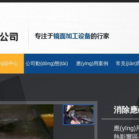
ǎn)品中心
公司動(dòng)態(tài)
應(yīng)用案例
常見(jiàn
消除應(
應(yīn
熱影響區(