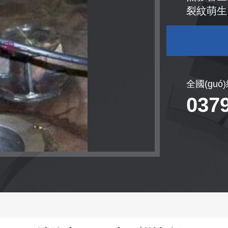
裂紋萌生
全國(guó
037