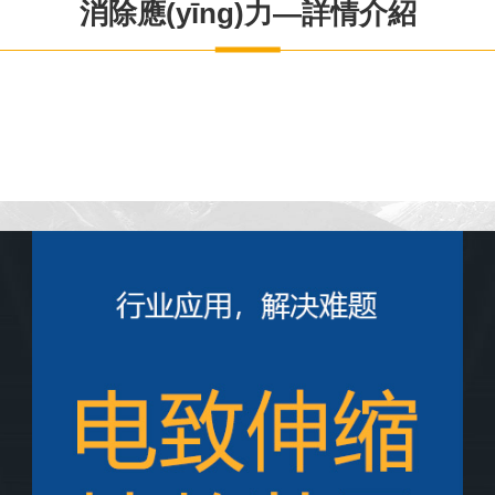
消除應(yīng)力—詳情介紹