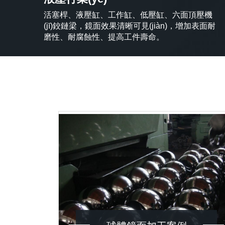
活塞桿、液壓缸、工作缸、低壓缸、六面頂壓機
(jī)鉸鏈梁，鏡面效果清晰可見(jiàn)，增加表面耐
磨性、耐腐蝕性、提高工件壽命。