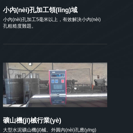
小內(nèi)孔加工領(lǐng)域
小內(nèi)孔加工5毫米以上，有效解決小內(nèi)
孔粗糙度難題。
礦山機(jī)械行業(yè)
大型水泥礦山機(jī)械、外圓內(nèi)孔應(yīng)