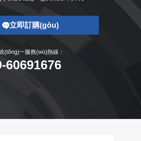
立即訂購(gòu)
)統(tǒng)一服務(wù)熱線：
9-60691676