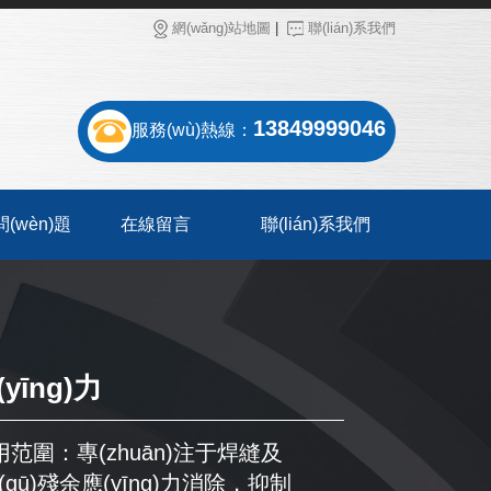
網(wǎng)站地圖
|
聯(lián)系我們
13849999046
服務(wù)熱線：
)問(wèn)題
在線留言
聯(lián)系我們
yīng)力
g)用范圍：專(zhuān)注于焊縫及
qū)殘余應(yīng)力消除，抑制