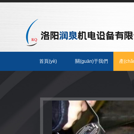
首頁(yè)
關(guān)于我們
產(ch