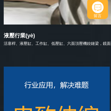
留言
液壓行業(yè)
活塞桿、液壓缸、工作缸、低壓缸、六面頂壓機鉸鏈梁，鏡面效果