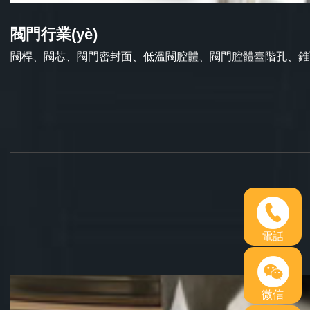
閥門行業(yè)
閥桿、閥芯、閥門密封面、低溫閥腔體、閥門腔體臺階孔、錐
電話
微信