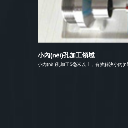
小內(nèi)孔加工領域
小內(nèi)孔加工5毫米以上，有效解決小內(