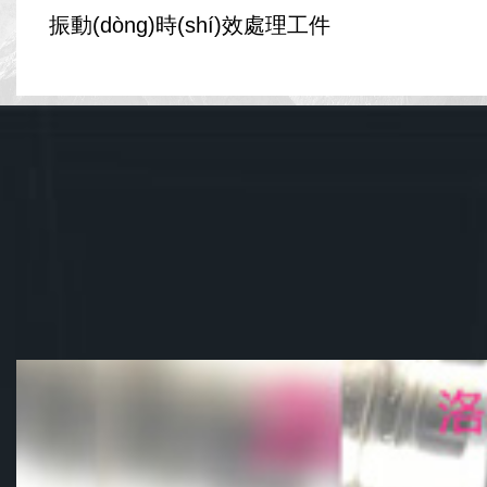
振動(dòng)時(shí)效處理工件