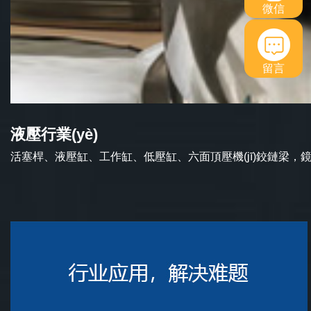
微信
留言
液壓行業(yè)
活塞桿、液壓缸、工作缸、低壓缸、六面頂壓機(jī)鉸鏈