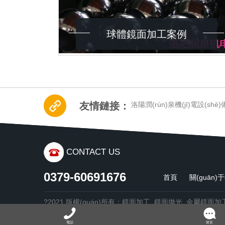
球體鏡面加工案例
友情鏈接：
洛陽潤(rùn)泉機(jī)電設(sh
CONTACT US
0379-60691676
首頁
關(guān)
?2021 版權(quán)所有：鏡面加工_鏡面拋光_金屬鏡面加工
16034726號(hào)-1
技術(shù)支持：
青峰網(wǎng)絡(l
電話
留言