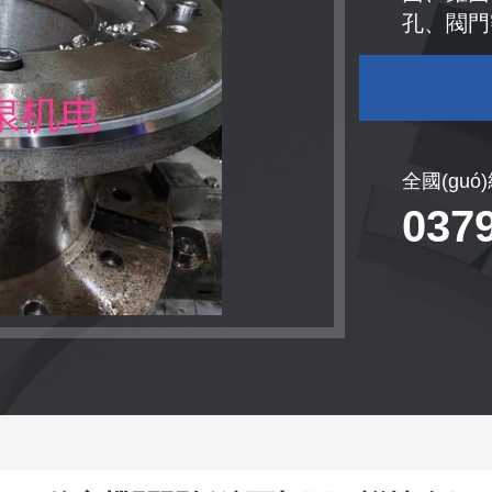
孔、閥門
全國(guó
037