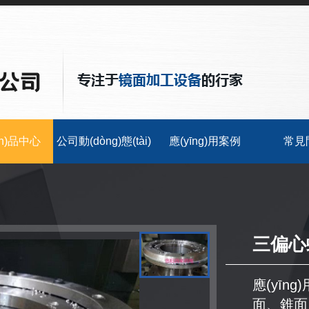
ǎn)品中心
公司動(dòng)態(tài)
應(yīng)用案例
常見
三偏心
應(yīng
面、錐面