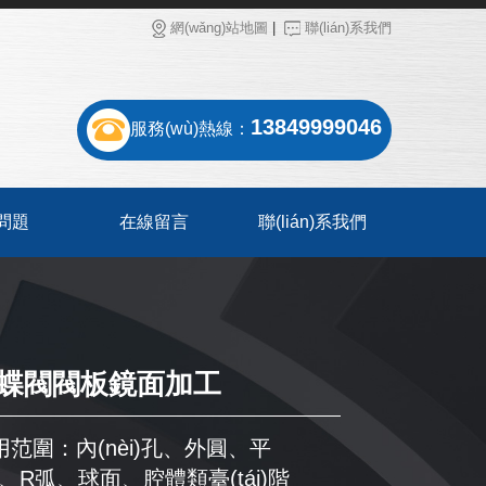
網(wǎng)站地圖
|
聯(lián)系我們
13849999046
服務(wù)熱線：
問題
在線留言
聯(lián)系我們
蝶閥閥板鏡面加工
)用范圍：內(nèi)孔、外圓、平
、R弧、球面、腔體類臺(tái)階