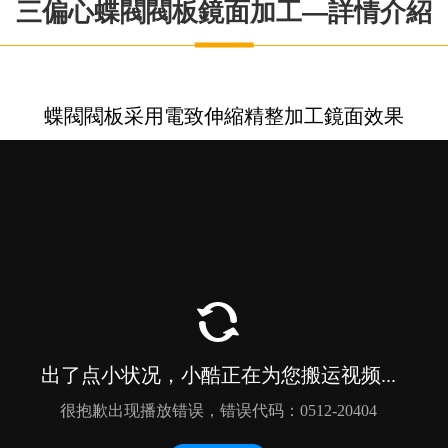
三偏心蝶閥閥板鏡面加工—詳情介紹
蝶閥閥板采用電致伸縮精整加工鏡面效果