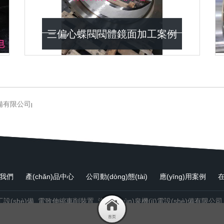
三偏心蝶閥閥體鏡面加工案例
è)備有限公司
|
于我們
產(chǎn)品中心
公司動(dòng)態(tài)
應(yīng)用案例
設(shè)備_電致伸縮車削裝置_洛陽潤(rùn)泉機(jī)電設(shè)備有限公
uò)