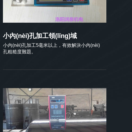
小內(nèi)孔加工領(lǐng)域
小內(nèi)孔加工5毫米以上，有效解決小內(nèi)
孔粗糙度難題。