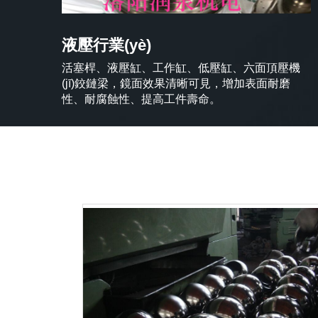
液壓行業(yè)
活塞桿、液壓缸、工作缸、低壓缸、六面頂壓機
(jī)鉸鏈梁，鏡面效果清晰可見，增加表面耐磨
性、耐腐蝕性、提高工件壽命。