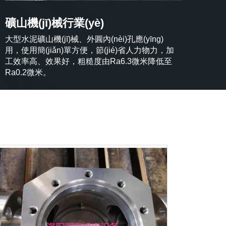
礦山機(jī)械行業(yè)
大型水泥礦山機(jī)械、外圓內(nèi)孔應(yīng)
用，使用簡(jiǎn)單方便，節(jié)省人力物力，加
工效率高、效果好，粗糙度由Ra6.3微米降低至
Ra0.2微米。