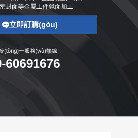
密封面等金屬工件鏡面加工
立即訂購(gòu)
)統(tǒng)一服務(wù)熱線：
9-60691676