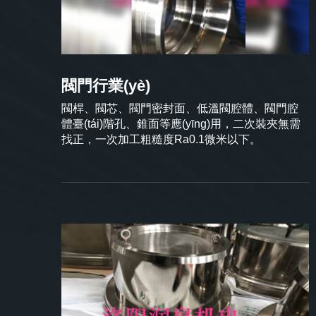
閥門行業(yè)
閥桿、閥芯、閥門密封面、低溫閥腔體、閥門腔
體臺(tái)階孔、錐面等應(yīng)用，二次裝夾無需
找正，一次加工粗糙度Ra0.1微米以下。