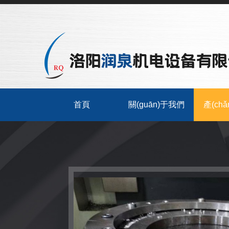
首頁
關(guān)于我們
產(ch