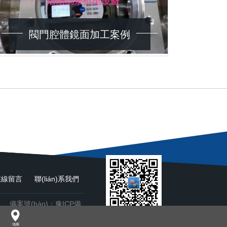
閥門腔體鏡面加工案例
在線留言
聯(lián)系我們
司 備案號(hào)：
豫ICP備
掃一掃 添加微信好友
地圖