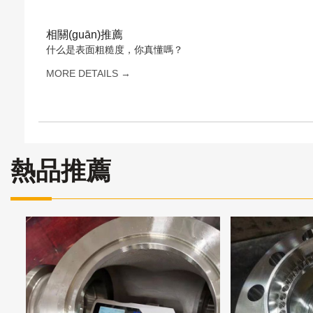
相關(guān)推薦
什么是表面粗糙度，你真懂嗎？
MORE DETAILS →
熱品推薦