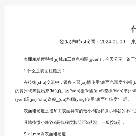
發(fā)布時(shí)間：2024-01-09
來
表面粗糙度與機(jī)械加工息息相關(guān)，今天分享一篇
1.什么是表面粗糙度？
在技術(shù)交流中，很多人習(xí)慣使用“表面光潔度”指標(biāo
的實(shí)際提出來(lái)的。因?yàn)橐c國(guó)際標(biāo)準(zhǔn
(yán)謹(jǐn)?shù)谋磉_(dá)均應(yīng)使用“表面粗糙度”一詞。
表面粗糙度是指加工表面具有的較小間距和微小峰谷的不平度。
具體指微小峰谷Z高低程度和間距S狀況。一般按S分：
S＜1mm為表面粗糙度