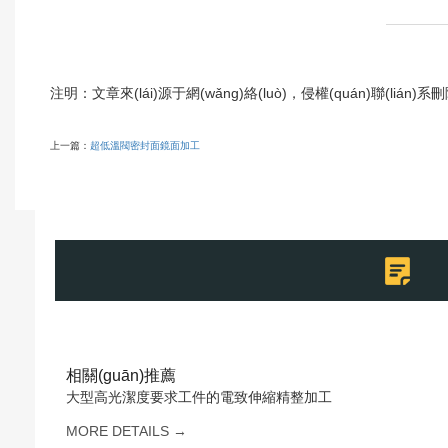
注明：文章來(lái)源于網(wǎng)絡(luò)，侵權(quán)聯(lián)系
上一篇：
超低溫閥密封面鏡面加工
相關(guān)推薦
大型高光潔度要求工件的電致伸縮精整加工
MORE DETAILS →