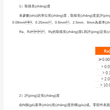
1）取樣長(zhǎng)度
各參數(shù)的單位長(zhǎng)度，取樣長(zhǎng)度是評(píng)
0.08mm、0.25mm、0.8mm、2.5mm、8mm為基準(zhǔn
Ra、Rz、Ry的取樣長(zhǎng)度L與評(píng)定長(z
2）評(píng)定長(zhǎng)度
由N個(gè)基準(zhǔn)長(zhǎng)度所構(gòu)成。零部件表面各部