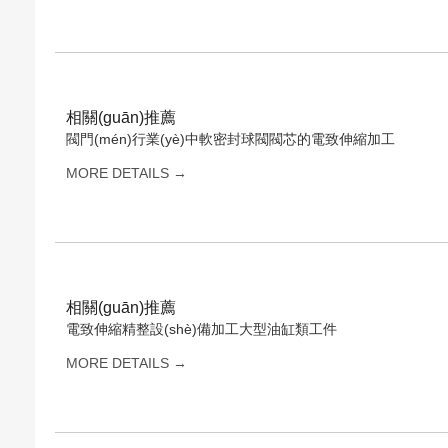
相關(guān)推薦
閥門(mén)行業(yè)中軟密封球閥閥芯的電致伸縮加工
MORE DETAILS →
相關(guān)推薦
電致伸縮精整設(shè)備加工大型油缸類工件
MORE DETAILS →